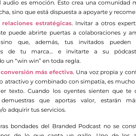
el audio es emoción. Esto crea una comunidad m
ucha, sino que está dispuesta a apoyarte y recome
 relaciones estratégicas
. Invitar a otros exper
e puede abrirte puertas a colaboraciones y am
 sino que, además, tus invitados pueden 
es de tu marca… e invitarte a su pódcast 
o un “win win” en toda regla.
 conversión más efectiva
. Una voz propia y con
o atractivo y combinado con simpatía, es mucho
ier texto. Cuando los oyentes sienten que te
 demuestras que aportas valor, estarán má
/o adquirir tus servicios.
tras bondades del Branded Podcast no se cons
os de lo que canta un gallo. Uno de los 