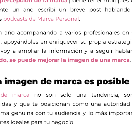
 percepción de la marca
puede tener múltiples 
te un año escribí un breve post hablando
os
pódcasts de Marca Personal
.
 año acompañando a varios profesionales en s
”, apoyándoles en enriquecer su propia estrate
 voy a ampliar la información y a seguir hab
ido, se puede mejorar la imagen de una marca
.
a imagen de marca es posible
 de marca
no son solo una tendencia, son
ólidas y que te posicionan como una autoridad 
rma genuina con tu audiencia y, lo más importan
entes ideales para tu negocio.