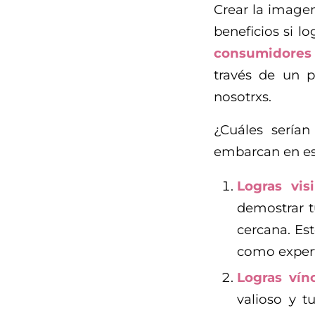
Crear la image
beneficios si 
consumidores 
través de un p
nosotrxs.
¿Cuáles sería
embarcan en es
Logras vis
demostrar t
cercana. Es
como exper
Logras vín
valioso y t