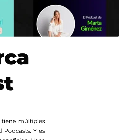
rca
st
tiene múltiples
ed Podcasts. Y es