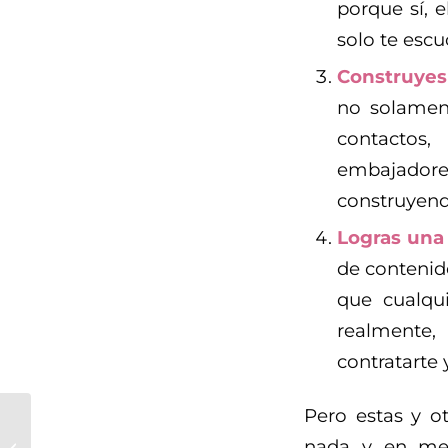
porque sí, 
solo te esc
Construyes
no solament
contactos,
embajador
construyend
Logras una
de contenid
que cualqu
realmente,
contratarte y
Pero estas y o
Lanzamos nuestra
nada y en men
primera ficción