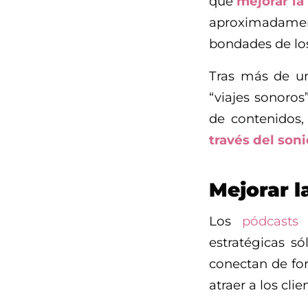
que
mejorar la
aproximadamen
bondades de l
Tras más de un
“viajes sonoros
de contenidos,
través del son
Mejorar l
Los
pódcasts
estratégicas s
conectan de fo
atraer a los cli