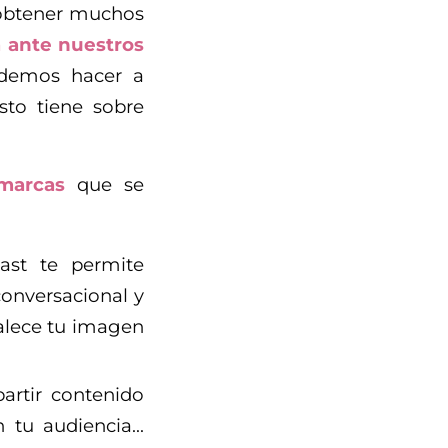
 obtener muchos
 ante nuestros
odemos hacer a
sto tiene sobre
 marcas
que se
st te permite
onversacional y
talece tu imagen
artir contenido
n tu audiencia…