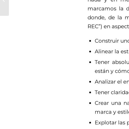
sonora
marcamos la di
donde, de la m
REC”) en aspec
Construir uno
Alinear la e
Tener absolu
están y cómo 
Analizar el 
Tener clarid
Crear una na
marca y estil
Explotar las 