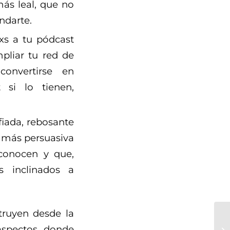
ás leal, que no
ndarte.
txs a tu pódcast
pliar tu red de
convertirse en
si lo tienen,
fiada, rebosante
 más persuasiva
 conocen y que,
s inclinados a
truyen desde la
aspectos donde