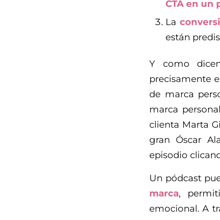
CTA en un 
La
conversi
están predi
Y como dicen
precisamente e
de marca perso
marca personal
clienta Marta G
gran Óscar Al
episodio clica
Un pódcast pue
marca
, permi
emocional. A tr